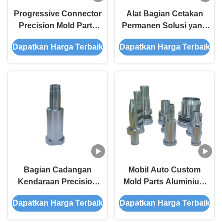
Progressive Connector
Alat Bagian Cetakan
Precision Mold Parts
Permanen Solusi yang
Company Dengan Daya
disesuaikan untuk
Dapatkan Harga Terbaik
Dapatkan Harga Terbaik
Tahan Lama
spesifikasi Anda
Bagian Cadangan
Mobil Auto Custom
Kendaraan Precision
Mold Parts Aluminium
Mold Alat Daya tahan
Rustless Custom
Dapatkan Harga Terbaik
Dapatkan Harga Terbaik
lama
Component Metal
Machining