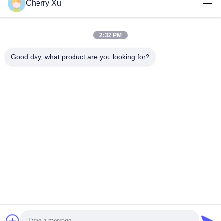
Cherry Xu
Alamat Kami
Alamat perusahaan
2:32 PM
Guangdong Shenzhen Baoan lantai 1 & 2, No. 3, Gangzai Street,
Zona Industri Furong, Komunitas Xiangshan, Xinqiao Street,
Good day, what product are you looking for?
Alamat pabrik
Guangdong Shenzhen Baoan lantai 1 & 2, No. 3, Gangzai Street,
Zona Industri Furong, Komunitas Xiangshan, Jalan Xinqiao
tel
86-0755-27097532-8:30
Cina Kualitas Baik Layanan Pemesinan CNC Kustom Pemasok.
Hak cipta © -2026 Shenzhen Hongsinn Precision Co., Ltd. Hak
Cipta Dilindungi Undang-Undang.
Kebijakan Privasi
|
Sitemap