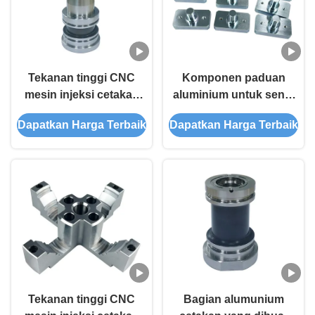
Tekanan tinggi CNC
Komponen paduan
mesin injeksi cetakan
aluminium untuk sendi
isian inti dengan
robot industri - Mesin
Dapatkan Harga Terbaik
Dapatkan Harga Terbaik
perawatan panas dan
CNC 5-sumbu khusus
EDM untuk bahan
khusus
Tekanan tinggi CNC
Bagian alumunium