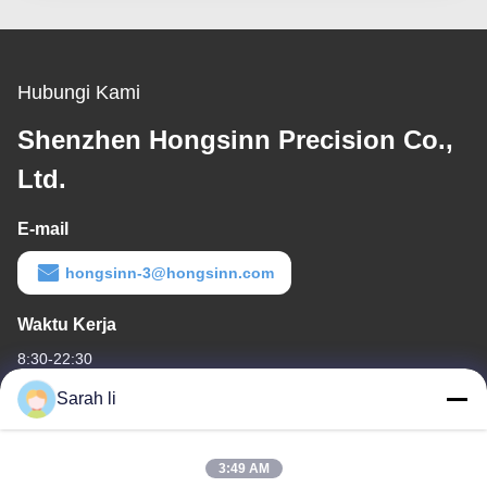
Hubungi Kami
Shenzhen Hongsinn Precision Co.,
Ltd.
E-mail
hongsinn-3@hongsinn.com
Waktu Kerja
8:30-22:30
Sarah li
Alamat Kami
Alamat perusahaan
3:49 AM
Guangdong Shenzhen Baoan lantai 1 & 2, No. 3, Gangzai Street,