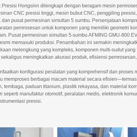
k Presisi Hongsinn dilengkapi dengan beragam mesin pemrose
inan CNC presisi tinggi, mesin bubut CNC, penggiling presisi,
, dan pusat permesinan simultan 5 sumbu. Persenjataan komp
ratan pemrosesan untuk komponen yang memiliki geometri komple
am. Pusat permesinan simultan 5-sumbu AFMING GMU-800 EVO 
 resmi memasuki produksi. Penambahan ini semakin meningk
kaan melengkung yang kompleks, komponen multi-sudut yang tid
, sekaligus meningkatkan akurasi produk, efisiensi pemrosesan, 
faatkan konfigurasi peralatan yang komprehensif dan proses 
 memproses berbagai macam material secara efisien—termasuk
n, tembaga, paduan titanium, plastik rekayasa, dan material 
ri seperti manufaktur otomotif, peralatan medis, elektronik komun
strumentasi presisi.