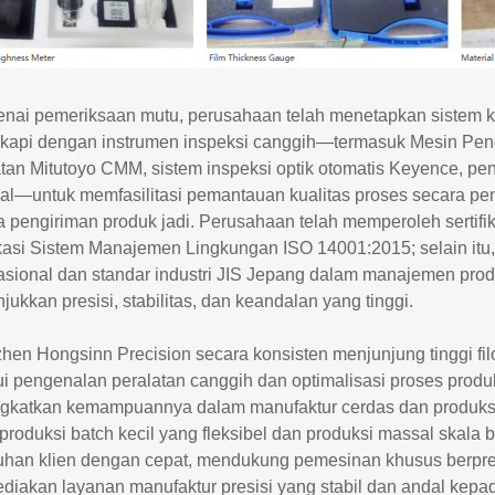
nai pemeriksaan mutu, perusahaan telah menetapkan sistem ke
gkapi dengan instrumen inspeksi canggih—termasuk Mesin P
atan Mitutoyo CMM, sistem inspeksi optik otomatis Keyence, pe
ial—untuk memfasilitasi pemantauan kualitas proses secara pen
a pengiriman produk jadi. Perusahaan telah memperoleh serti
fikasi Sistem Manajemen Lingkungan ISO 14001:2015; selain itu
nasional dan standar industri JIS Jepang dalam manajemen pr
ukkan presisi, stabilitas, dan keandalan yang tinggi.
en Hongsinn Precision secara konsisten menjunjung tinggi filo
ui pengenalan peralatan canggih dan optimalisasi proses produ
gkatkan kemampuannya dalam manufaktur cerdas dan produksi r
 produksi batch kecil yang fleksibel dan produksi massal ska
uhan klien dengan cepat, mendukung pemesinan khusus berpresi
diakan layanan manufaktur presisi yang stabil dan andal kepad