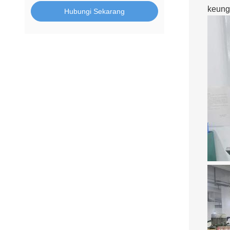
keung
Hubungi Sekarang