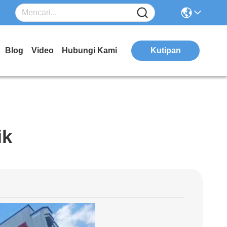
Blog
Video
Hubungi Kami
Kutipan
ik