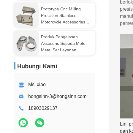
Precision Metal
berlo
Prototype Cnc Milling
presi
Precision Stainless
manuf
Motorcycle Accessories
pemesi
Aluminium Milling Layanan
Produk Pengelasan
Aksesoris Sepeda Motor
Metal Set Layanan
Pengelasan Dan
Pembuatan
Hubungi Kami
Ms. xiao
hongsinn-3@hongsinn.com
18903029137
Lini 
dan k