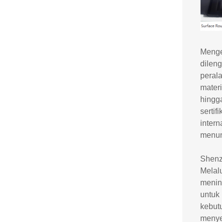
Menge
dilen
peral
mater
hingg
serti
inter
menunj
Shenzh
Melal
menin
untuk
kebut
menye