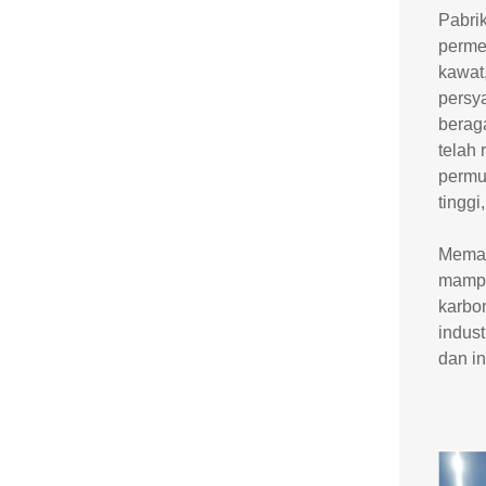
Pabri
permes
kawat
persya
berag
telah
permu
tinggi
Meman
mampu
karbo
indust
dan in