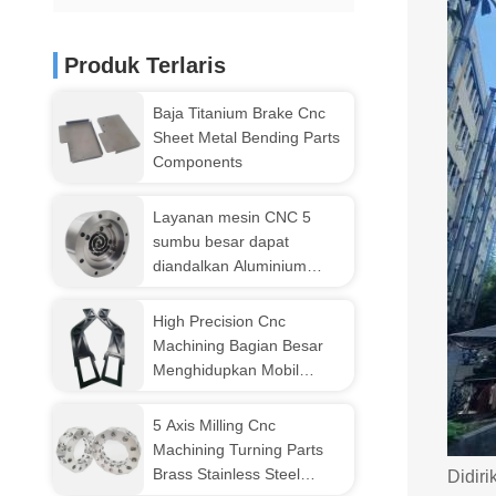
Produk Terlaris
Baja Titanium Brake Cnc
Sheet Metal Bending Parts
Components
Layanan mesin CNC 5
sumbu besar dapat
diandalkan Aluminium
stainless steel Kuningan
Titanium Plastik
High Precision Cnc
Machining Bagian Besar
Menghidupkan Mobil
Kuningan Komponen
Mesin
5 Axis Milling Cnc
Machining Turning Parts
Brass Stainless Steel
Didir