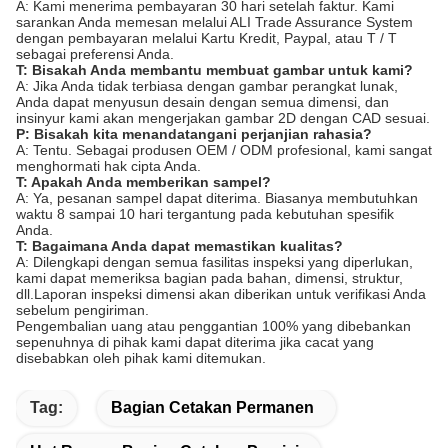
A: Kami menerima pembayaran 30 hari setelah faktur. Kami
sarankan Anda memesan melalui ALI Trade Assurance System
dengan pembayaran melalui Kartu Kredit, Paypal, atau T / T
sebagai preferensi Anda.
T: Bisakah Anda membantu membuat gambar untuk kami?
A: Jika Anda tidak terbiasa dengan gambar perangkat lunak,
Anda dapat menyusun desain dengan semua dimensi, dan
insinyur kami akan mengerjakan gambar 2D dengan CAD sesuai.
P: Bisakah kita menandatangani perjanjian rahasia?
A: Tentu. Sebagai produsen OEM / ODM profesional, kami sangat
menghormati hak cipta Anda.
T: Apakah Anda memberikan sampel?
A: Ya, pesanan sampel dapat diterima. Biasanya membutuhkan
waktu 8 sampai 10 hari tergantung pada kebutuhan spesifik
Anda.
T: Bagaimana Anda dapat memastikan kualitas?
A: Dilengkapi dengan semua fasilitas inspeksi yang diperlukan,
kami dapat memeriksa bagian pada bahan, dimensi, struktur,
dll.Laporan inspeksi dimensi akan diberikan untuk verifikasi Anda
sebelum pengiriman.
Pengembalian uang atau penggantian 100% yang dibebankan
sepenuhnya di pihak kami dapat diterima jika cacat yang
disebabkan oleh pihak kami ditemukan.
Tag:
Bagian Cetakan Permanen