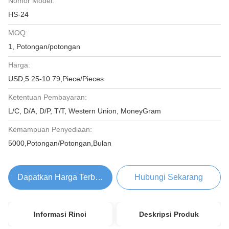
Nomor Model:
HS-24
MOQ:
1, Potongan/potongan
Harga:
USD,5.25-10.79,Piece/Pieces
Ketentuan Pembayaran:
L/C, D/A, D/P, T/T, Western Union, MoneyGram
Kemampuan Penyediaan:
5000,Potongan/Potongan,Bulan
Dapatkan Harga Terbaik
Hubungi Sekarang
Informasi Rinci
Deskripsi Produk