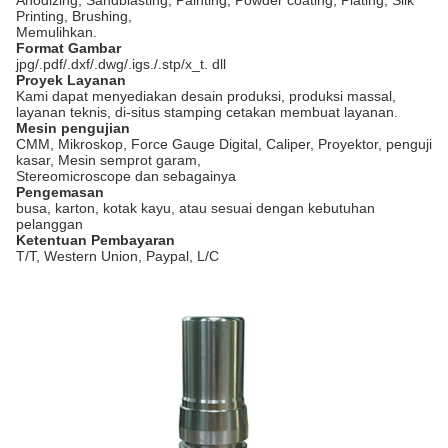
Anodizing, Sandblasting, Painting, Powder coating, Plating, Silk
Printing, Brushing,
Memulihkan.
Format Gambar
jpg/.pdf/.dxf/.dwg/.igs./.stp/x_t. dll
Proyek Layanan
Kami dapat menyediakan desain produksi, produksi massal,
layanan teknis, di-situs stamping cetakan membuat layanan.
Mesin pengujian
CMM, Mikroskop, Force Gauge Digital, Caliper, Proyektor, penguji
kasar, Mesin semprot garam,
Stereomicroscope dan sebagainya
Pengemasan
busa, karton, kotak kayu, atau sesuai dengan kebutuhan
pelanggan
Ketentuan Pembayaran
T/T, Western Union, Paypal, L/C