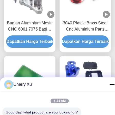
Bagian Aluminium Mesin
3040 Plastic Brass Steel
CNC 6061 7075 Bagian
Cnc Aluminium Parts
Alloy Aluminium
Milling Service 3 Axis 4
Dapatkan Harga Terbaik
Dapatkan Harga Terbaik
Axis 5 Axis
Cherry Xu
5:34 AM
Good day, what product are you looking for?
Metal 3018 CNC Bagian
Bagian Mesin CNC Metal