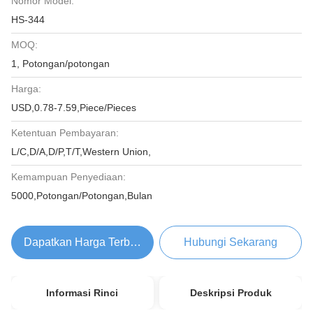
Nomor Model:
HS-344
MOQ:
1, Potongan/potongan
Harga:
USD,0.78-7.59,Piece/Pieces
Ketentuan Pembayaran:
L/C,D/A,D/P,T/T,Western Union,
Kemampuan Penyediaan:
5000,Potongan/Potongan,Bulan
Dapatkan Harga Terbaik
Hubungi Sekarang
Informasi Rinci
Deskripsi Produk