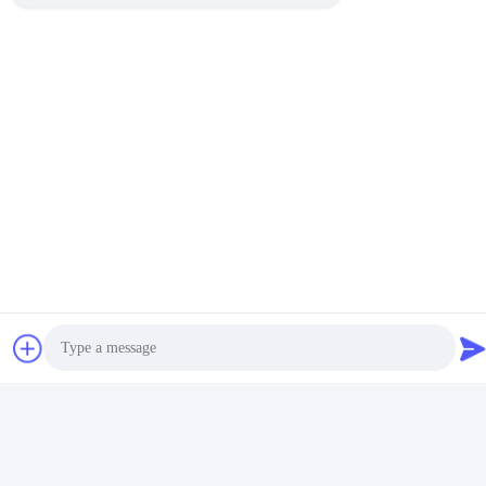
Aluminium Titanium
Custom Bagian Mesin
Bagian Pengolahan CNC
CNC Aluminium
Dapatkan Harga Terbaik
Produsen
Dapatkan Harga Terbaik
Brake Body Brass Cnc
OEM Baja Ringan Cnc
Aluminium Parts Cnc
Aluminium Bagian Untuk
Billet Parts
Drone Elektronik
Dapatkan Harga Terbaik
Dapatkan Harga Terbaik
Photo