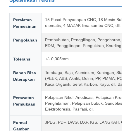
Spesifikasi Teknis
15 Pusat Penyadapan CNC, 18 Mesin Bubut C
Peralatan
otomatis, 4 MAZAK lima sumbu CNC, dll.
Permesinan
Pembubutan, Penggilingan, Pengeboran, Peny
Pengolahan
EDM, Penggilingan, Pengukiran, Knurling, dll.
+/- 0,005mm
Toleransi
Tembaga, Baja, Aluminium, Kuningan, Stainless
Bahan Bisa
(PEEK, ABS, Akrilik, Delrin, PP, PMMA, PC, POM
Diterapkan
Kaca Organik, Serat Karbon, Kayu, dll. Bahan 
Pelapisan Nikel, Anodisasi, Pelapisan Krom, 
Perawatan
Penghitaman, Pelapisan bubuk, Sandblasting, 
Permukaan
Elektroforesis, Pasifasi, dll.
JPEG, PDF, DWG, DXF, IGS, LANGKAH, CAD
Format
Gambar