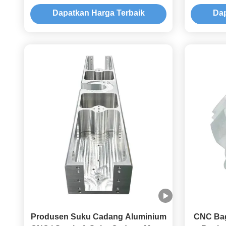
Aluminium & Mesin Bagian
stainles
Dapatkan Harga Terbaik
Dap
Aluminium
Produsen Suku Cadang Aluminium
CNC Bag