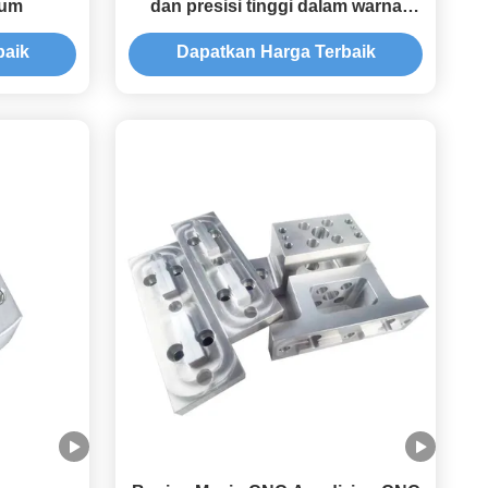
ium
dan presisi tinggi dalam warna
yang disesuaikan untuk layanan
baik
Dapatkan Harga Terbaik
pemesinan