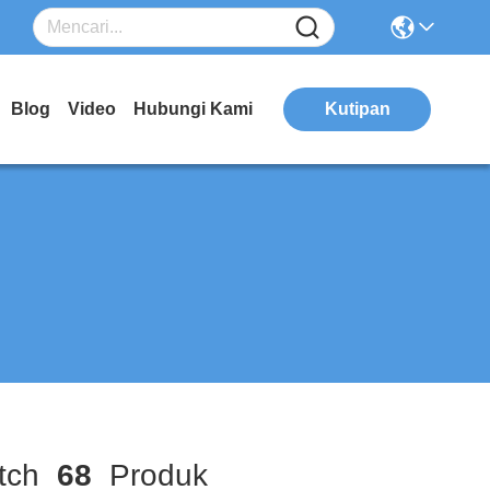
Blog
Video
Hubungi Kami
Kutipan
tch
68
Produk