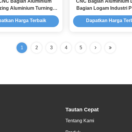
CNC Bagian Aluminium
CNC Bagian Aluminium 
zing Aluminium Turning
Bagian Logam Industri P
Bagian Mesin CNC
CNC Machining
atkan Harga Terbaik
Dapatkan Harga Ter
1
2
3
4
5
Tautan Cepat
Tentang Kami
,