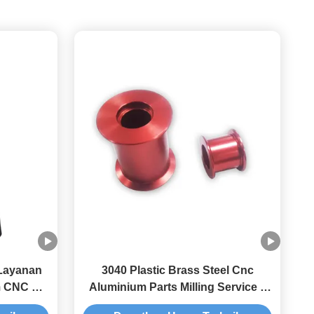
Layanan
3040 Plastic Brass Steel Cnc
m CNC &
Aluminium Parts Milling Service 3
nium
Axis 4 Axis 5 Axis