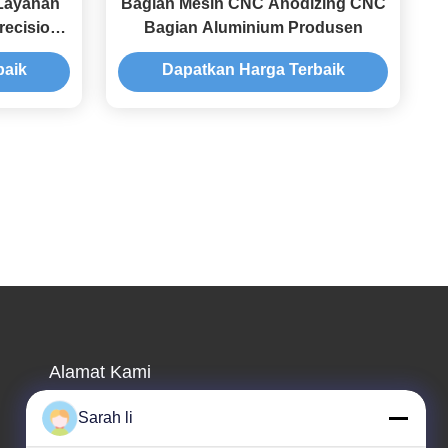
Layanan
Bagian Mesin CNC Anodizing CNC
recision
Bagian Aluminium Produsen
baik
Dapatkan Harga Terbaik
Alamat Kami
Alamat perusahaan
Sarah li
Guangdong Shenzhen Baoan lantai 1 & 2, No. 3,