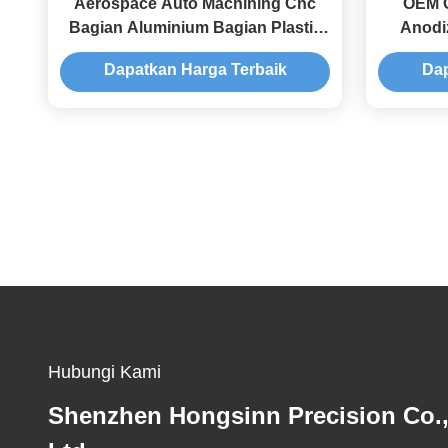
Aerospace Auto Machining Cnc
OEM 
Bagian Aluminium Bagian Plastik
Anodi
Metal Stamping Kit
Dapatkan Harga Terbaik
Dap
Hubungi Kami
Shenzhen Hongsinn Precision Co.