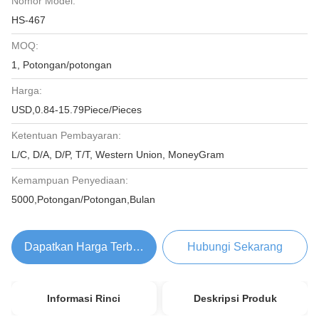
Nomor Model:
HS-467
MOQ:
1, Potongan/potongan
Harga:
USD,0.84-15.79Piece/Pieces
Ketentuan Pembayaran:
L/C, D/A, D/P, T/T, Western Union, MoneyGram
Kemampuan Penyediaan:
5000,Potongan/Potongan,Bulan
Dapatkan Harga Terbaik
Hubungi Sekarang
Informasi Rinci
Deskripsi Produk