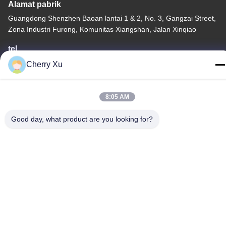
Alamat pabrik
Guangdong Shenzhen Baoan lantai 1 & 2, No. 3, Gangzai Street,
Zona Industri Furong, Komunitas Xiangshan, Jalan Xinqiao
tel
86-0755-27097532-8:30
Cherry Xu
8:05 AM
Good day, what product are you looking for?
Cina Kualitas Baik Layanan Pemesinan CNC Kustom Pemasok.
Hak cipta © -2026 Shenzhen Hongsinn Precision Co., Ltd. Hak
Cipta Dilindungi Undang-Undang.
Kebijakan Privasi
|
Sitemap