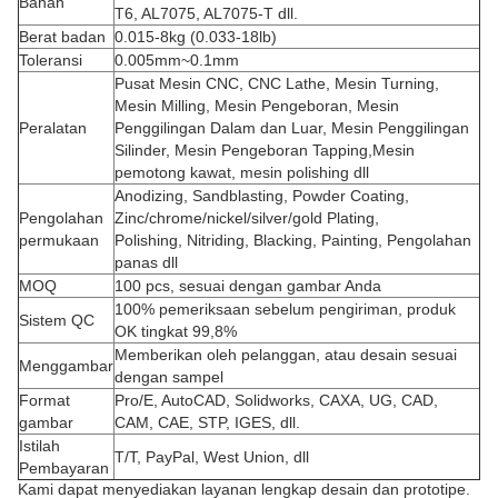
Bahan
T6, AL7075, AL7075-T dll.
Berat badan
0.015-8kg (0.033-18lb)
Toleransi
0.005mm~0.1mm
Pusat Mesin CNC, CNC Lathe, Mesin Turning,
Mesin Milling, Mesin Pengeboran, Mesin
Peralatan
Penggilingan Dalam dan Luar, Mesin Penggilingan
Silinder, Mesin Pengeboran Tapping,Mesin
pemotong kawat, mesin polishing dll
Anodizing, Sandblasting, Powder Coating,
Pengolahan
Zinc/chrome/nickel/silver/gold Plating,
permukaan
Polishing, Nitriding, Blacking, Painting, Pengolahan
panas dll
MOQ
100 pcs, sesuai dengan gambar Anda
100% pemeriksaan sebelum pengiriman, produk
Sistem QC
OK tingkat 99,8%
Memberikan oleh pelanggan, atau desain sesuai
Menggambar
dengan sampel
Format
Pro/E, AutoCAD, Solidworks, CAXA, UG, CAD,
gambar
CAM, CAE, STP, IGES, dll.
Istilah
T/T, PayPal, West Union, dll
Pembayaran
Kami dapat menyediakan layanan lengkap desain dan prototipe.