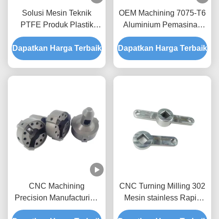
Solusi Mesin Teknik
OEM Machining 7075-T6
PTFE Produk Plastik
Aluminium Pemasinan
Mesin CNC Layanan
khusus 5052 Aluminium
Dapatkan Harga Terbaik
Prototipe
Dapatkan Harga Terbaik
CNC Machining
CNC Turning Milling 302
Precision Manufacturing
Mesin stainless Rapid
Prototype Machining dan
Prototyping Layanan