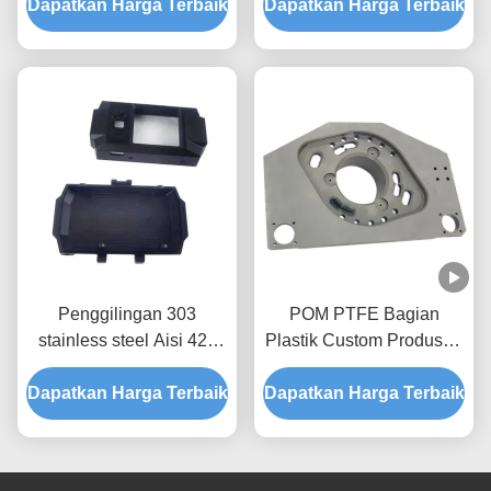
Dapatkan Harga Terbaik
Desain
Dapatkan Harga Terbaik
mesin
Penggilingan 303
POM PTFE Bagian
stainless steel Aisi 420
Plastik Custom Produsen
Machining Layanan
Bagian Plastik Custom
Dapatkan Harga Terbaik
pemesinan prototipe
Dapatkan Harga Terbaik