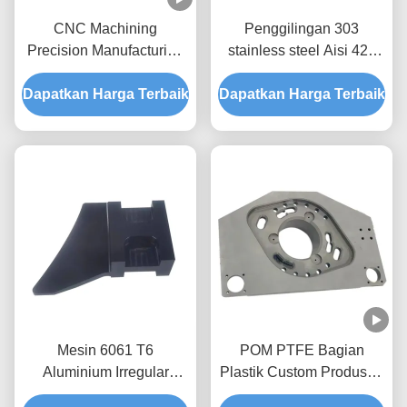
CNC Machining
Penggilingan 303
Precision Manufacturing
stainless steel Aisi 420
Prototype Machining dan
Machining Layanan
Dapatkan Harga Terbaik
Desain
Dapatkan Harga Terbaik
pemesinan prototipe
Mesin 6061 T6
POM PTFE Bagian
Aluminium Irregular
Plastik Custom Produsen
Special Shape Cnc Parts
Bagian Plastik Custom