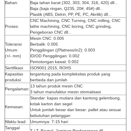
Bahan:
Baja tahan karat (302, 303, 304, 316, 420) dll...
Baja (baja ringan, Q235, 20#, 45#) dll...
Plastik (ABS, Delrin, PP, PE, PC, Akrilik) dll...
CNC Machining, CNC Turning, CNC milling, CNC
Proses:
lathe machining, CNC boring, CNC grinding,
Pengeboran CNC dll...
Mesin CNC: 0.005
Toleransi
Berbalik: 0.005
Umum:
Penggilingan ((Platness/in2): 0.003
(+/- mm)
ID/OD Penggilingan: 0.002
Pemotongan kawat: 0.002
Sertifikasi:
ISO9001:2015, ROHS
Kapasitas
tergantung pada kompleksitas produk yang
produksi:
berbeda dan jumlah
13 tahun produk mesin CNC
Pengalaman:
3 tahun manufaktur mesin otomatisasi
Standar: kapas mutiara dan kantong gelembung,
kotak karton dan segel
Kemasan:
Untuk jumlah besar dan besar: pallet atau sesuai
kebutuhan pelanggan
Waktu lead:
Umumnya: 7-15 hari
Tanggal
T / T, Paypal, Jaminan Perdagangan dll...