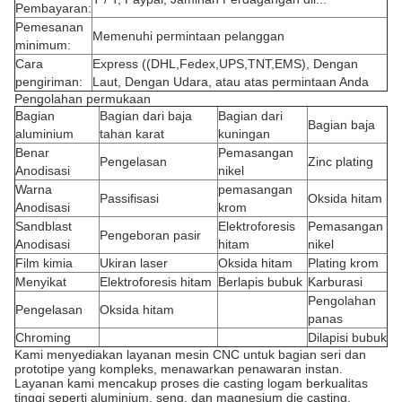
Pembayaran:
Pemesanan
Memenuhi permintaan pelanggan
minimum:
Cara
Express ((DHL,Fedex,UPS,TNT,EMS), Dengan
pengiriman:
Laut, Dengan Udara, atau atas permintaan Anda
Pengolahan permukaan
Bagian
Bagian dari baja
Bagian dari
Bagian baja
aluminium
tahan karat
kuningan
Benar
Pemasangan
Pengelasan
Zinc plating
Anodisasi
nikel
Warna
pemasangan
Passifisasi
Oksida hitam
Anodisasi
krom
Sandblast
Elektroforesis
Pemasangan
Pengeboran pasir
Anodisasi
hitam
nikel
Film kimia
Ukiran laser
Oksida hitam
Plating krom
Menyikat
Elektroforesis hitam
Berlapis bubuk
Karburasi
Pengolahan
Pengelasan
Oksida hitam
panas
Chroming
Dilapisi bubuk
Kami menyediakan layanan mesin CNC untuk bagian seri dan
prototipe yang kompleks, menawarkan penawaran instan.
Layanan kami mencakup proses die casting logam berkualitas
tinggi seperti aluminium, seng, dan magnesium die casting.