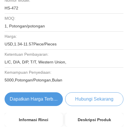
Nomor Model:
HS-472
MOQ:
1, Potongan/potongan
Harga:
USD,1.34-11.57Piece/Pieces
Ketentuan Pembayaran:
L/C, D/A, D/P, T/T, Western Union,
Kemampuan Penyediaan:
5000,Potongan/Potongan,Bulan
Dapatkan Harga Terbaik
Hubungi Sekarang
Informasi Rinci
Deskripsi Produk