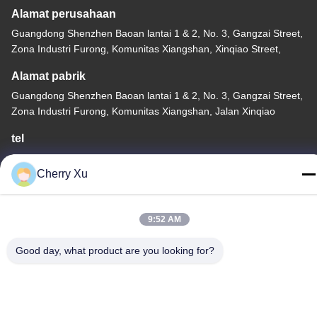
Alamat perusahaan
Guangdong Shenzhen Baoan lantai 1 & 2, No. 3, Gangzai Street,
Zona Industri Furong, Komunitas Xiangshan, Xinqiao Street,
Alamat pabrik
Guangdong Shenzhen Baoan lantai 1 & 2, No. 3, Gangzai Street,
Zona Industri Furong, Komunitas Xiangshan, Jalan Xinqiao
tel
86-0755-27097532-8:30
Cherry Xu
9:52 AM
Cina Kualitas Baik Layanan Pemesinan CNC Kustom Pemasok.
Good day, what product are you looking for?
Hak cipta © -2026 Shenzhen Hongsinn Precision Co., Ltd. Hak
Cipta Dilindungi Undang-Undang.
Kebijakan Privasi
|
Sitemap