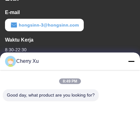
E-mail
hongsinn-3@hongsinn.com
Waktu Kerja
8:30-22:30
Cherry Xu
Alamat Kami
Alamat perusahaan
8:49 PM
Guangdong Shenzhen Baoan lantai 1 & 2, No. 3, Gangzai Street,
Zona Industri Furong, Komunitas Xiangshan, Xinqiao Street,
Good day, what product are you looking for?
Alamat pabrik
Guangdong Shenzhen Baoan lantai 1 & 2, No. 3, Gangzai Street,
Zona Industri Furong, Komunitas Xiangshan, Jalan Xinqiao
tel
86-0755-27097532-8:30