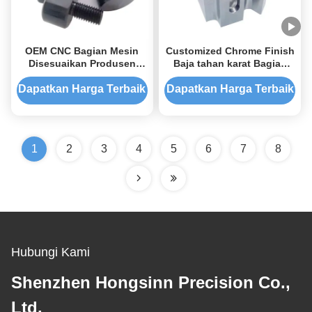
OEM CNC Bagian Mesin
Customized Chrome Finish
Disesuaikan Produsen
Baja tahan karat Bagian
Bagian Precision Metal
jam tangan Turning Milling
Baja Rustless
Service dengan Toleransi
Dapatkan Harga Terbaik
Dapatkan Harga Terbaik
0.01-0.005mm
1
2
3
4
5
6
7
8
Hubungi Kami
Shenzhen Hongsinn Precision Co.,
Ltd.