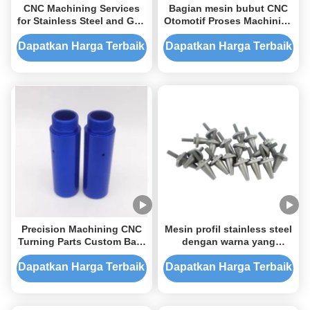
CNC Machining Services
Bagian mesin bubut CNC
for Stainless Steel and G10
Otomotif Proses Machining
in Manufacturing
Titanium stainless steel
Dapatkan Harga Terbaik
Dapatkan Harga Terbaik
Precision Machining CNC
Mesin profil stainless steel
Turning Parts Custom Baja
dengan warna yang
tahan karat Bagian
disesuaikan dan proses
deburring
Dapatkan Harga Terbaik
Dapatkan Harga Terbaik