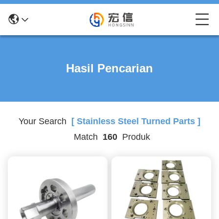
Hasil Pencarian
Your Search
[ Stainless Steel Turned Parts ]
Match
160
Produk