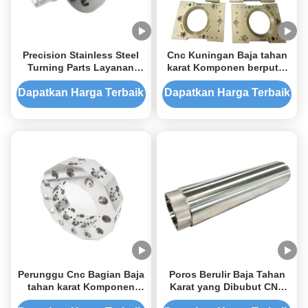
Precision Stainless Steel
Cnc Kuningan Baja tahan
Turning Parts Layanan
karat Komponen berputar
Mesin CNC dengan proses
Bagian penggilingan
deburring
Bagian pemesinan
Dapatkan Harga Terbaik
Dapatkan Harga Terbaik
Perunggu Cnc Bagian Baja
Poros Berulir Baja Tahan
tahan karat Komponen
Karat yang Dibubut CNC
berputar Logam presisi
Presisi | Produsen Suku