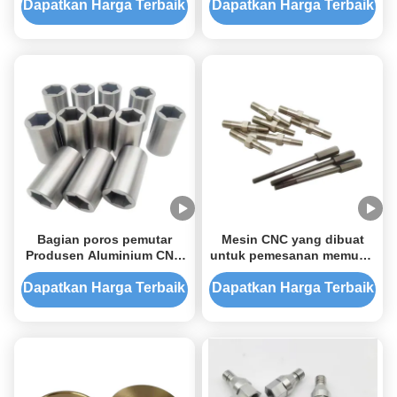
Cadang Putar Baja Tahan
Dapatkan Harga Terbaik
Dapatkan Harga Terbaik
Karat Kustom
Bagian poros pemutar
Mesin CNC yang dibuat
Produsen Aluminium CNC
untuk pemesanan memutar
Bagian mesin stainless
bagian stainless steel
steel
Custom stainless steel
Dapatkan Harga Terbaik
Dapatkan Harga Terbaik
CNC milling Bagian
pengeboran anodisasi
Servic