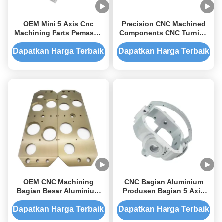
OEM Mini 5 Axis Cnc
Precision CNC Machined
Machining Parts Pemasok
Components CNC Turning
Otomotif Precision Cnc
Machining Aluminium
Milling Parts
Untuk Pencahayaan
Dapatkan Harga Terbaik
Dapatkan Harga Terbaik
Lampu
OEM CNC Machining
CNC Bagian Aluminium
Bagian Besar Aluminium
Produsen Bagian 5 Axis
CNC Machining Service
CNC Machining Custom
Aluminium
Dapatkan Harga Terbaik
Dapatkan Harga Terbaik