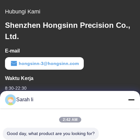
Hubungi Kami
Shenzhen Hongsinn Precision Co.,
Ltd.
E-mail
hongsinn-3@hongsinn.com
Waktu Kerja
8:30-22:30
Sarah li
Alamat Kami
Alamat perusahaan
2:42 AM
Guangdong Shenzhen Baoan lantai 1 & 2, No. 3, Gangzai Street,
Zona Industri Furong, Komunitas Xiangshan, Xinqiao Street,
Good day, what product are you looking for?