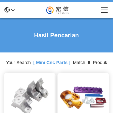
Hasil Pencarian
Your Search
[ Mini Cnc Parts ]
Match
6
Produk