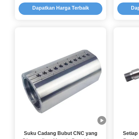
Processing Method CNC Turning
Com
Dapatkan Harga Terbaik
Dap
Clear Anodizing dan Sand Blasting
Disesuaik
Finishing
Suku Cadang Bubut CNC yang
Setiap