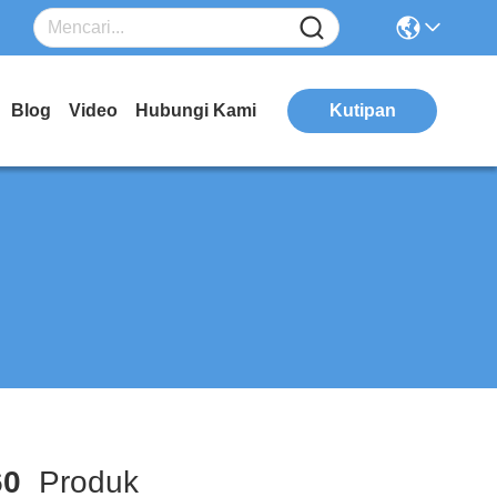
Blog
Video
Hubungi Kami
Kutipan
60
Produk