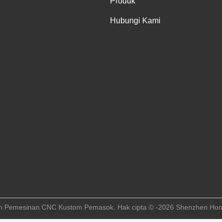
Produk
Hubungi Kami
an Pemesinan CNC Kustom Pemasok. Hak cipta © -2026 Shenzhen Hongs