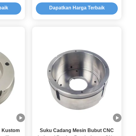
6 μm
daya tahan dan presisi dalam
baik
Dapatkan Harga Terbaik
mponen
berbagai proses mesin industri
 OEM Apa
 Kustom
Suku Cadang Mesin Bubut CNC