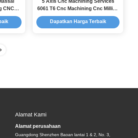
Massal
5 Axis Cnc Machining Services
ng CNC
6061 T6 Cnc Machining Cnc Milling
om yang
Baja tahan karat
baik
Dapatkan Harga Terbaik
aplikasi
Alamat Kami
Alamat perusahaan
Guangdong Shenzhen Baoan lantai 1 & 2, No. 3,