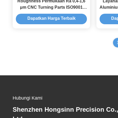
Roughness Permukaan Ra 0,4-1,6
Layana
μm CNC Turning Parts ISO9001
Aluminiu
Standar FOB Shanghai Atau CIF
de
Dapatkan Harga Terbaik
Dap
Port yang Ditugaskan Bagian
Memb
Mesin Khusus
Pembu
Hubungi Kami
Shenzhen Hongsinn Precision Co.