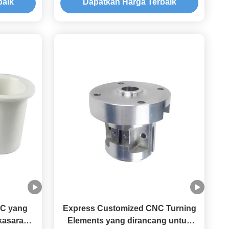
baik
Dapatkan Harga Terbaik
Keakuratan Tinggi dan Finishing
Permukaan untuk Majelis Mekanis
C yang
Express Customized CNC Turning
kasaran
Elements yang dirancang untuk