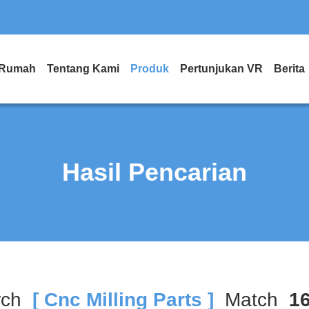
Rumah
Tentang Kami
Produk
Pertunjukan VR
Berita
Hasil Pencarian
rch
[ Cnc Milling Parts ]
Match
1