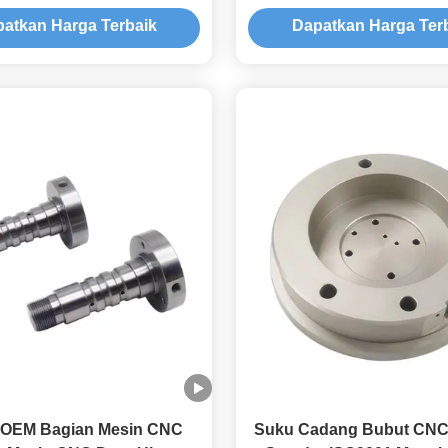
ponents Solusi yang
Permukaan Ra 0.4-1.
atkan Harga Terbaik
Dapatkan Harga Ter
an untuk Aplikasi Industri
Diterapkan untuk Ko
Presisi Pemesinan CNC
Pun
 OEM Bagian Mesin CNC
Suku Cadang Bubut CNC