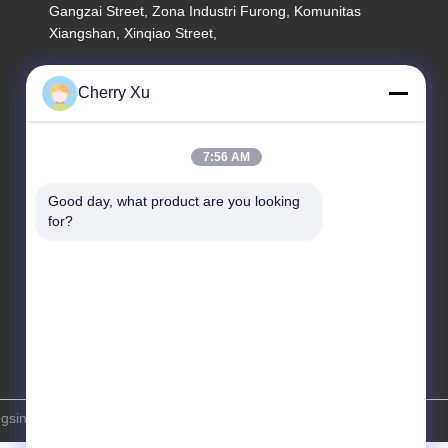
Gangzai Street, Zona Industri Furong, Komunitas
Xiangshan, Xinqiao Street,
Alamat pabrik
Cherry Xu
Guangdong Shenzhen Baoan lantai 1 & 2, No. 3,
Gangzai Street, Zona Industri Furong, Komunitas
Xiangshan, Jalan Xinqiao
7:56 AM
tel
Good day, what product are you looking 
86-0755-27097532-8:30
for?
inn Precision Co., Ltd. Hak Cipta Dilindungi Undang-Undang.