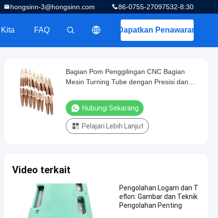
hongsinn-3@hongsinn.com
86-0755-27097532-8:30
 Kita
FAQ
Dapatkan Penawaran
描述
Bagian Pom Penggilingan CNC Bagian
Mesin Turning Tube dengan Presisi dan
Toleransi Tinggi 0.01-0.005mm
Hubungi Sekarang
Pelajari Lebih Lanjut
Video terkait
Pengolahan Logam dan T
eflon: Gambar dan Teknik
Pengolahan Penting