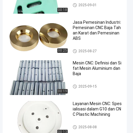
Bagian Penggilingan CNC
2025-09-01
00:18
Jasa Pemesinan Industri:
Pemesinan CNC Baja Tah
an Karat dan Pemesinan
ABS
Bagian balik CNC
00:25
2025-08-27
Mesin CNC: Definisi dan Si
fat Mesin Aluminium dan
Baja
Bagian balik CNC
2025-09-15
00:19
Layanan Mesin CNC: Spes
ialisasi dalam G10 dan CN
C Plastic Machining
Bagian balik CNC
2025-08-08
00:13