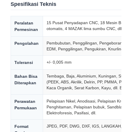
Spesifikasi Teknis
15 Pusat Penyadapan CNC, 18 Mesin Bubut 
Peralatan
otomatis, 4 MAZAK lima sumbu CNC, dll.
Permesinan
Pembubutan, Penggilingan, Pengeboran, Pen
Pengolahan
EDM, Penggilingan, Pengukiran, Knurling, dll.
+/- 0,005 mm
Toleransi
Tembaga, Baja, Aluminium, Kuningan, Stainless
Bahan Bisa
(PEEK, ABS, Akrilik, Delrin, PP, PMMA, PC, PO
Diterapkan
Kaca Organik, Serat Karbon, Kayu, dll. Bahan
Pelapisan Nikel, Anodisasi, Pelapisan Krom, 
Perawatan
Penghitaman, Pelapisan bubuk, Sandblasting,
Permukaan
Elektroforesis, Pasifasi, dll.
JPEG, PDF, DWG, DXF, IGS, LANGKAH, CAD
Format