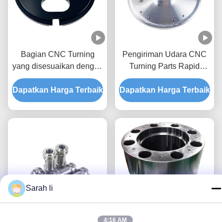
Bagian CNC Turning
Pengiriman Udara CNC
yang disesuaikan dengan
Turning Parts Rapid
7075 T6 Aluminium dan
Prototyping Cnc Parts
Dapatkan Harga Terbaik
Toleransi +/- 0.01-
Dapatkan Harga Terbaik
Machining Services
0.005mm untuk Bagian
Custom Precision Metal
Logam Presisi
Parts untuk Mesin
Sarah li
4:16 AM