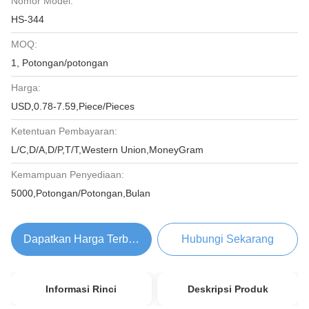
Nomor Model:
HS-344
MOQ:
1, Potongan/potongan
Harga:
USD,0.78-7.59,Piece/Pieces
Ketentuan Pembayaran:
L/C,D/A,D/P,T/T,Western Union,MoneyGram
Kemampuan Penyediaan:
5000,Potongan/Potongan,Bulan
Dapatkan Harga Terbaik
Hubungi Sekarang
Informasi Rinci
Deskripsi Produk