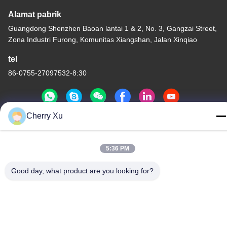
Alamat pabrik
Guangdong Shenzhen Baoan lantai 1 & 2, No. 3, Gangzai Street,
Zona Industri Furong, Komunitas Xiangshan, Jalan Xinqiao
tel
86-0755-27097532-8:30
Cherry Xu
Cina Kualitas Baik Layanan Pemesinan CNC Kustom Pemasok.
Hak cipta © -2026 Shenzhen Hongsinn Precision Co., Ltd. Hak
5:36 PM
Cipta Dilindungi Undang-Undang.
Kebijakan Privasi
|
Sitemap
Good day, what product are you looking for?