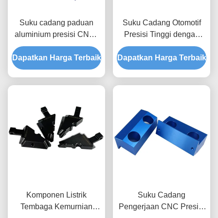
Suku cadang paduan
Suku Cadang Otomotif
aluminium presisi CNC /
Presisi Tinggi dengan
Suku cadang mesin CNC
Perlakuan Permukaan
Dapatkan Harga Terbaik
anodized
Dapatkan Harga Terbaik
Khusus dan Suku
Cadang Mesin CNC
Bersertifikat IATF 16949
Komponen Listrik
Suku Cadang
Tembaga Kemurnian
Pengerjaan CNC Presisi