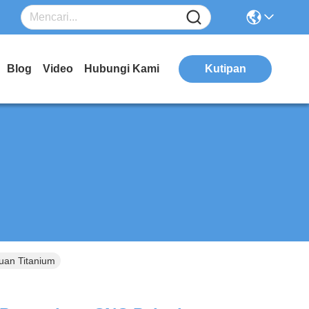
Blog
Video
Hubungi Kami
Kutipan
uan Titanium