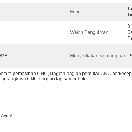
Ta
Fitur:
Ti
3-
Waktu Pengiriman:
Sa
P
EPE 
Menyediakan Kemampuan:
r
gantara pemesinan CNC
, 
Bagian-bagian pemutar CNC berkecepa
uang angkasa CNC dengan lapisan bubuk
k Anda!