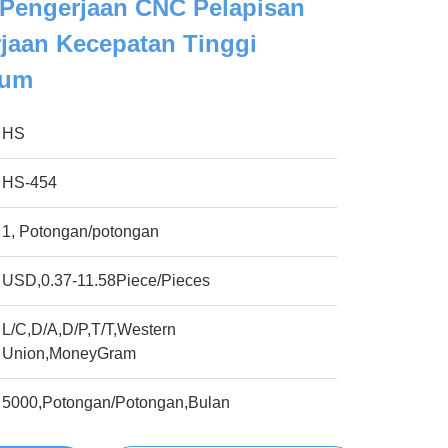
Pengerjaan CNC Pelapisan
jaan Kecepatan Tinggi
ium
HS
HS-454
1, Potongan/potongan
USD,0.37-11.58Piece/Pieces
L/C,D/A,D/P,T/T,Western
Union,MoneyGram
5000,Potongan/Potongan,Bulan