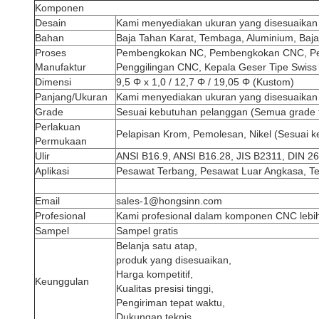
Komponen
Desain
Kami menyediakan ukuran yang disesuaikan &
Bahan
Baja Tahan Karat, Tembaga, Aluminium, Baj
Proses
Pembengkokan NC, Pembengkokan CNC, Pemb
Manufaktur
Penggilingan CNC, Kepala Geser Tipe Swiss
Dimensi
9,5 Φ x 1,0 / 12,7 Φ / 19,05 Φ (Kustom)
Panjang/Ukuran
Kami menyediakan ukuran yang disesuaikan &
Grade
Sesuai kebutuhan pelanggan (Semua grade t
Perlakuan
Pelapisan Krom, Pemolesan, Nikel (Sesuai k
Permukaan
Ulir
ANSI B16.9, ANSI B16.28, JIS B2311, DIN 2
Aplikasi
Pesawat Terbang, Pesawat Luar Angkasa, Tekn
Email
sales-1@hongsinn.com
Profesional
Kami profesional dalam komponen CNC lebih
Sampel
Sampel gratis
Belanja satu atap,
produk yang disesuaikan,
Harga kompetitif,
Keunggulan
Kualitas presisi tinggi,
Pengiriman tepat waktu,
Dukungan teknis,