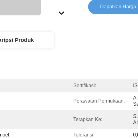
Dapatkan Harga 
ripsi Produk
Sertifikasi:
I
An
Perawatan Permukaan:
S
S
Terapkan Ke:
A
mpel
Toleransi:
0