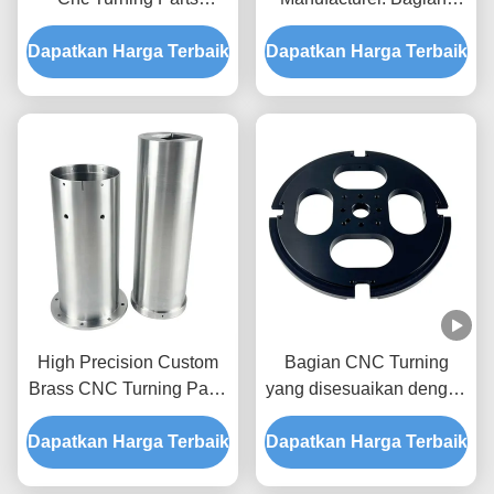
Machining Custom 5 Axis
bagian Perunggu dan
Dapatkan Harga Terbaik
Cnc Milling
Dapatkan Harga Terbaik
Bagian-bagian
Aluminium
High Precision Custom
Bagian CNC Turning
Brass CNC Turning Parts
yang disesuaikan dengan
dengan Layanan
7075 T6 Aluminium dan
Dapatkan Harga Terbaik
OEM/ODM
Dapatkan Harga Terbaik
Toleransi +/- 0.01-
0.005mm untuk Bagian