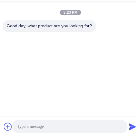
8:23 PM
Good day, what product are you looking for?
Cina Kualitas Baik Layanan Pemesinan CNC Kustom Pemasok.
Hak cipta © -2026 Shenzhen Hongsinn Precision Co., Ltd. Hak
Cipta Dilindungi Undang-Undang.
Kebijakan Privasi
|
Sitemap