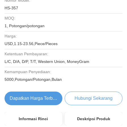
Nomor Model:
HS-357
MOQ:
1, Potongan/potongan
Harga:
USD,1.15-23.56,Piece/Pieces
Ketentuan Pembayaran:
L/C, D/A, D/P, T/T, Western Union, MoneyGram
Kemampuan Penyediaan:
5000,Potongan/Potongan,Bulan
Dapatkan Harga Terbaik
Hubungi Sekarang
Informasi Rinci
Deskripsi Produk