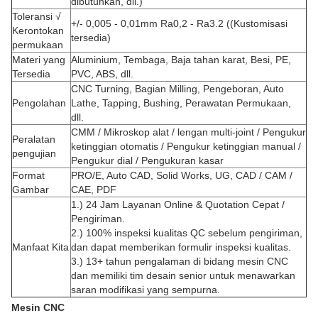
dibutuhkan, dll.)
Toleransi √
+/- 0,005 - 0,01mm Ra0,2 - Ra3.2 ((Kustomisasi
Kerontokan
tersedia)
permukaan
Materi yang
Aluminium, Tembaga, Baja tahan karat, Besi, PE,
Tersedia
PVC, ABS, dll.
CNC Turning, Bagian Milling, Pengeboran, Auto
Pengolahan
Lathe, Tapping, Bushing, Perawatan Permukaan,
dll.
CMM / Mikroskop alat / lengan multi-joint / Pengukur
Peralatan
ketinggian otomatis / Pengukur ketinggian manual /
pengujian
Pengukur dial / Pengukuran kasar
Format
PRO/E, Auto CAD, Solid Works, UG, CAD / CAM /
Gambar
CAE, PDF
1.) 24 Jam Layanan Online & Quotation Cepat /
Pengiriman.
2.) 100% inspeksi kualitas QC sebelum pengiriman,
Manfaat Kita
dan dapat memberikan formulir inspeksi kualitas.
3.) 13+ tahun pengalaman di bidang mesin CNC
dan memiliki tim desain senior untuk menawarkan
saran modifikasi yang sempurna.
Mesin CNC