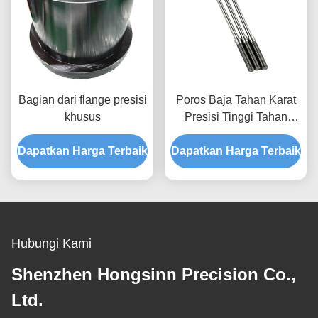
Bagian dari flange presisi
Poros Baja Tahan Karat
khusus
Presisi Tinggi Tahan
Korosi, Suku Cadang
Dapatkan Harga Terbaik
Dapatkan Harga Terbaik
Poros Mesin CNC yang
Dapat Disesuaikan
Hubungi Kami
Shenzhen Hongsinn Precision Co.,
Ltd.