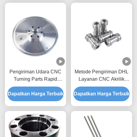
Logam Presisi
Pengiriman Udara CNC
Metode Pengiriman DHL
Turning Parts Rapid
Layanan CNC Akrilik
Prototyping Cnc Parts
Pengiriman pemotongan
Dapatkan Harga Terbaik
Machining Services
Dapatkan Harga Terbaik
dan ukiran yang tepat
Custom Precision Metal
Sampel Perlu membayar
Parts untuk Mesin
Biaya sampel berlaku