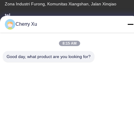
Zona Industri Furong, Komunitas Xiangshan, Jalan Xinqiao
tel
86-0755-27097532-8:30
Cherry Xu
8:15 AM
Good day, what product are you looking for?
Cina Kualitas Baik Layanan Pemesinan CNC Kustom Pemasok.
Hak cipta © -2026 Shenzhen Hongsinn Precision Co., Ltd. Hak
Cipta Dilindungi Undang-Undang.
Kebijakan Privasi
|
Sitemap