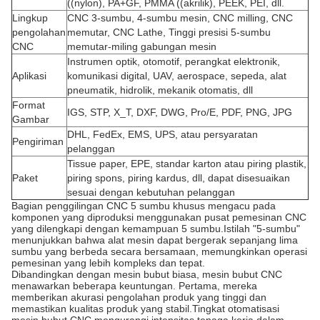
((nylon), PA+GF, PMMA ((akrilik), PEEK, PEI, dll.
Lingkup
CNC 3-sumbu, 4-sumbu mesin, CNC milling, CNC
pengolahan
memutar, CNC Lathe, Tinggi presisi 5-sumbu
CNC
memutar-miling gabungan mesin
Instrumen optik, otomotif, perangkat elektronik,
Aplikasi
komunikasi digital, UAV, aerospace, sepeda, alat
pneumatik, hidrolik, mekanik otomatis, dll
Format
IGS, STP, X_T, DXF, DWG, Pro/E, PDF, PNG, JPG
Gambar
DHL, FedEx, EMS, UPS, atau persyaratan
Pengiriman
pelanggan
Tissue paper, EPE, standar karton atau piring plastik,
Paket
piring spons, piring kardus, dll, dapat disesuaikan
sesuai dengan kebutuhan pelanggan
Bagian penggilingan CNC 5 sumbu khusus mengacu pada
komponen yang diproduksi menggunakan pusat pemesinan CNC
yang dilengkapi dengan kemampuan 5 sumbu.Istilah "5-sumbu"
menunjukkan bahwa alat mesin dapat bergerak sepanjang lima
sumbu yang berbeda secara bersamaan, memungkinkan operasi
pemesinan yang lebih kompleks dan tepat.
Dibandingkan dengan mesin bubut biasa, mesin bubut CNC
menawarkan beberapa keuntungan. Pertama, mereka
memberikan akurasi pengolahan produk yang tinggi dan
memastikan kualitas produk yang stabil.Tingkat otomatisasi