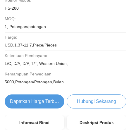
Nomor Model:
HS-280
MOQ:
1, Potongan/potongan
Harga:
USD,1.37-11.7,Piece/Pieces
Ketentuan Pembayaran:
L/C, D/A, D/P, T/T, Western Union,
Kemampuan Penyediaan:
5000,Potongan/Potongan,Bulan
Dapatkan Harga Terbaik
Hubungi Sekarang
Informasi Rinci
Deskripsi Produk