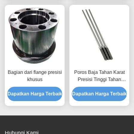
Parts untuk Mesin
Biaya sampel berlaku
Bagian dari flange presisi
Poros Baja Tahan Karat
khusus
Presisi Tinggi Tahan
Korosi, Suku Cadang
Dapatkan Harga Terbaik
Dapatkan Harga Terbaik
Poros Mesin CNC yang
Dapat Disesuaikan
Hubungi Kami