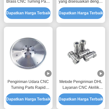
Brass CNC Turning Parts
yang disesuaikan dengan
dengan Layanan
7075 T6 Aluminium dan
Dapatkan Harga Terbaik
OEM/ODM
Dapatkan Harga Terbaik
Toleransi +/- 0.01-
0.005mm untuk Bagian
Logam Presisi
Pengiriman Udara CNC
Metode Pengiriman DHL
Turning Parts Rapid
Layanan CNC Akrilik
Prototyping Cnc Parts
Pengiriman pemotongan
Dapatkan Harga Terbaik
Machining Services
Dapatkan Harga Terbaik
dan ukiran yang tepat
Custom Precision Metal
Sampel Perlu membayar