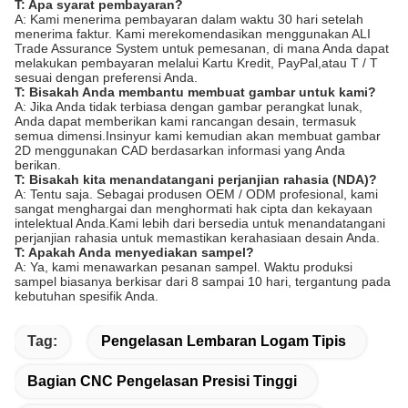
T: Apa syarat pembayaran?
A: Kami menerima pembayaran dalam waktu 30 hari setelah
menerima faktur. Kami merekomendasikan menggunakan ALI
Trade Assurance System untuk pemesanan, di mana Anda dapat
melakukan pembayaran melalui Kartu Kredit, PayPal,atau T / T
sesuai dengan preferensi Anda.
T: Bisakah Anda membantu membuat gambar untuk kami?
A: Jika Anda tidak terbiasa dengan gambar perangkat lunak,
Anda dapat memberikan kami rancangan desain, termasuk
semua dimensi.Insinyur kami kemudian akan membuat gambar
2D menggunakan CAD berdasarkan informasi yang Anda
berikan.
T: Bisakah kita menandatangani perjanjian rahasia (NDA)?
A: Tentu saja. Sebagai produsen OEM / ODM profesional, kami
sangat menghargai dan menghormati hak cipta dan kekayaan
intelektual Anda.Kami lebih dari bersedia untuk menandatangani
perjanjian rahasia untuk memastikan kerahasiaan desain Anda.
T: Apakah Anda menyediakan sampel?
A: Ya, kami menawarkan pesanan sampel. Waktu produksi
sampel biasanya berkisar dari 8 sampai 10 hari, tergantung pada
kebutuhan spesifik Anda.
Tag:
Pengelasan Lembaran Logam Tipis
Bagian CNC Pengelasan Presisi Tinggi