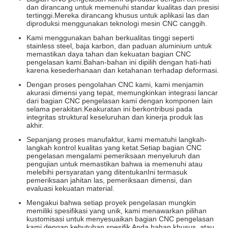
dan dirancang untuk memenuhi standar kualitas dan presisi
tertinggi.Mereka dirancang khusus untuk aplikasi las dan
diproduksi menggunakan teknologi mesin CNC canggih.
Kami menggunakan bahan berkualitas tinggi seperti
stainless steel, baja karbon, dan paduan aluminium untuk
memastikan daya tahan dan kekuatan bagian CNC
pengelasan kami.Bahan-bahan ini dipilih dengan hati-hati
karena kesederhanaan dan ketahanan terhadap deformasi.
Dengan proses pengolahan CNC kami, kami menjamin
akurasi dimensi yang tepat, memungkinkan integrasi lancar
dari bagian CNC pengelasan kami dengan komponen lain
selama perakitan.Keakuratan ini berkontribusi pada
integritas struktural keseluruhan dan kinerja produk las
akhir.
Sepanjang proses manufaktur, kami mematuhi langkah-
langkah kontrol kualitas yang ketat.Setiap bagian CNC
pengelasan mengalami pemeriksaan menyeluruh dan
pengujian untuk memastikan bahwa ia memenuhi atau
melebihi persyaratan yang ditentukanIni termasuk
pemeriksaan jahitan las, pemeriksaan dimensi, dan
evaluasi kekuatan material.
Mengakui bahwa setiap proyek pengelasan mungkin
memiliki spesifikasi yang unik, kami menawarkan pilihan
kustomisasi untuk menyesuaikan bagian CNC pengelasan
kami dengan kebutuhan spesifik Anda.bahan khusus, atau