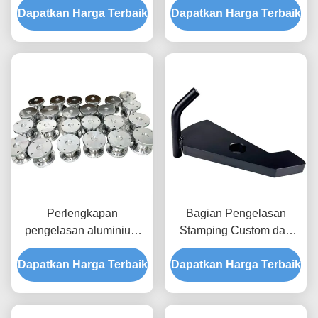
Dapatkan Harga Terbaik
Las
Dapatkan Harga Terbaik
cadang aluminium presisi
Perlengkapan
Bagian Pengelasan
pengelasan aluminium
Stamping Custom dan
khusus dan jasa
OEM Bagian Pengelasan
Dapatkan Harga Terbaik
pembuatan pengelasan
Dapatkan Harga Terbaik
Aluminium Produsen
baja tahan karat