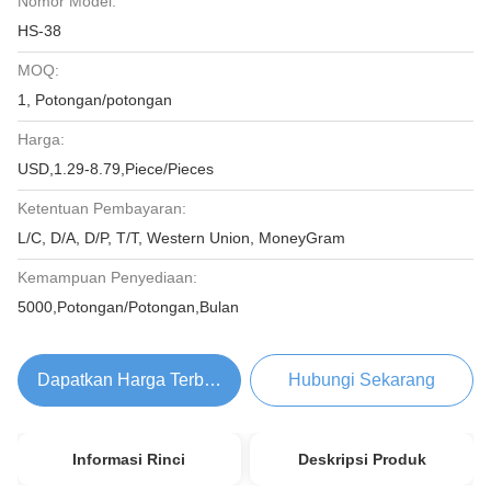
Nomor Model:
HS-38
MOQ:
1, Potongan/potongan
Harga:
USD,1.29-8.79,Piece/Pieces
Ketentuan Pembayaran:
L/C, D/A, D/P, T/T, Western Union, MoneyGram
Kemampuan Penyediaan:
5000,Potongan/Potongan,Bulan
Dapatkan Harga Terbaik
Hubungi Sekarang
Informasi Rinci
Deskripsi Produk