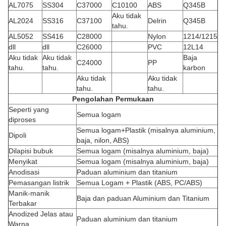
AL7075
SS304
C37000
C10100
ABS
Q345B
Aku tidak
AL2024
SS316
C37100
Delrin
Q345B
tahu.
AL5052
SS416
C28000
Nylon
1214/1215
dll
dll
C26000
PVC
12L14
Aku tidak
Aku tidak
Baja
C24000
PP
tahu.
tahu.
karbon
Aku tidak
Aku tidak
tahu.
tahu.
Pengolahan Permukaan
Seperti yang
Semua logam
diproses
Semua logam+Plastik (misalnya aluminium,
Dipoli
baja, nilon, ABS)
Dilapisi bubuk
Semua logam (misalnya aluminium, baja)
Menyikat
Semua logam (misalnya aluminium, baja)
Anodisasi
Paduan aluminium dan titanium
Pemasangan listrik
Semua Logam + Plastik (ABS, PC/ABS)
Manik-manik
Baja dan paduan Aluminium dan Titanium
Terbakar
Anodized Jelas atau
Paduan aluminium dan titanium
Warna