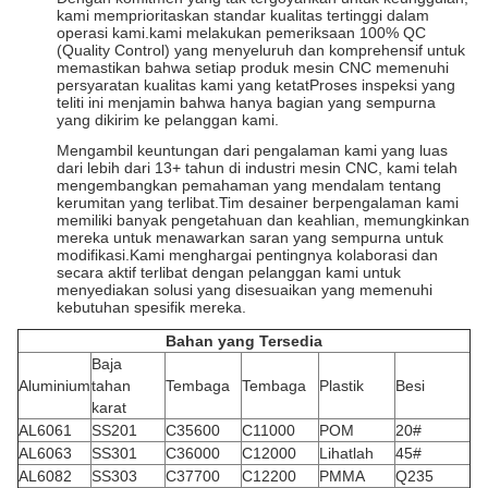
kami memprioritaskan standar kualitas tertinggi dalam
operasi kami.kami melakukan pemeriksaan 100% QC
(Quality Control) yang menyeluruh dan komprehensif untuk
memastikan bahwa setiap produk mesin CNC memenuhi
persyaratan kualitas kami yang ketatProses inspeksi yang
teliti ini menjamin bahwa hanya bagian yang sempurna
yang dikirim ke pelanggan kami.
Mengambil keuntungan dari pengalaman kami yang luas
dari lebih dari 13+ tahun di industri mesin CNC, kami telah
mengembangkan pemahaman yang mendalam tentang
kerumitan yang terlibat.Tim desainer berpengalaman kami
memiliki banyak pengetahuan dan keahlian, memungkinkan
mereka untuk menawarkan saran yang sempurna untuk
modifikasi.Kami menghargai pentingnya kolaborasi dan
secara aktif terlibat dengan pelanggan kami untuk
menyediakan solusi yang disesuaikan yang memenuhi
kebutuhan spesifik mereka.
Bahan yang Tersedia
Baja
Aluminium
tahan
Tembaga
Tembaga
Plastik
Besi
karat
AL6061
SS201
C35600
C11000
POM
20#
AL6063
SS301
C36000
C12000
Lihatlah
45#
AL6082
SS303
C37700
C12200
PMMA
Q235