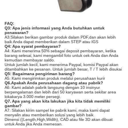
FAQ:
Q3: Apa jenis informasi yang Anda butuhkan untuk
penawaran?
A3:Silakan berikan gambar produk dalam PDF,dan akan lebih
baik Anda dapat memberikan dalam STEP atau IGS
Q4: Apa syarat pembayaran?
A4: Kami menerima 50% sebagai deposit pembayaran, ketika
barang selesai, kami mengambil foto untuk cek Anda dan Anda
kemudian membayar saldo.
Untuk jumlah kecil, kami menerima Paypal, komisi Paypal akan
ditambahkan ke pesanan. Untuk jumlah besar, T / T lebih disukai
Q5: Bagaimana pengiriman barang?
A5: Kami mengirimkan produk melalui perusahaan kurir
Q6.Apakah Anda perusahaan dagang atau pabrik?
A6: Kami adalah pabrik langsung dengan 10 insinyur
berpengalaman dan lebih dari 50 karyawan serta sekitar area
lokakarya 3.000 meter persegi.
Q7. Apa yang akan kita lakukan jika kita tidak memiliki
gambar?
A7: Silakan kirim sampel ke pabrik kami, maka kami dapat
menyalin atau memberikan solusi yang lebih baik.
Dimensi ((Length,High,Width), CAD atau file 3D akan dibuat
untuk Anda jika Anda memesan.