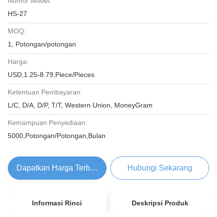
Nomor Model:
HS-27
MOQ:
1, Potongan/potongan
Harga:
USD,1.25-8.79,Piece/Pieces
Ketentuan Pembayaran:
L/C, D/A, D/P, T/T, Western Union, MoneyGram
Kemampuan Penyediaan:
5000,Potongan/Potongan,Bulan
Dapatkan Harga Terbaik
Hubungi Sekarang
Informasi Rinci
Deskripsi Produk