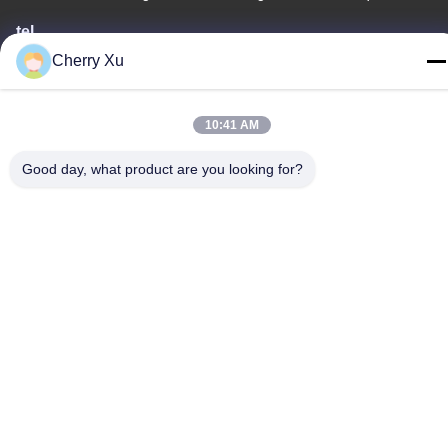
tel
86-0755-27097532-8:30
Cherry Xu
10:41 AM
Good day, what product are you looking for?
Cina Kualitas Baik Layanan Pemesinan CNC Kustom Pemasok.
Hak cipta © -2026 Shenzhen Hongsinn Precision Co., Ltd. Hak
Cipta Dilindungi Undang-Undang.
Kebijakan Privasi
|
Sitemap