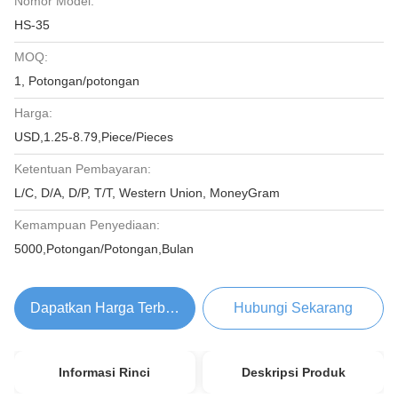
Nomor Model:
HS-35
MOQ:
1, Potongan/potongan
Harga:
USD,1.25-8.79,Piece/Pieces
Ketentuan Pembayaran:
L/C, D/A, D/P, T/T, Western Union, MoneyGram
Kemampuan Penyediaan:
5000,Potongan/Potongan,Bulan
Dapatkan Harga Terbaik
Hubungi Sekarang
Informasi Rinci
Deskripsi Produk