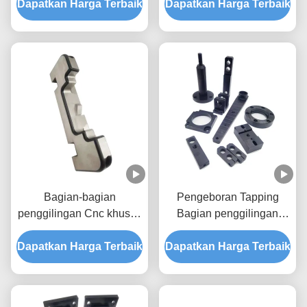
Dapatkan Harga Terbaik
Precision Wear Parts
Dapatkan Harga Terbaik
Bagian-bagian
Pengeboran Tapping
penggilingan Cnc khusus
Bagian penggilingan
Produsen Bagian Metal
Untuk memutar alat CNC
Dapatkan Harga Terbaik
Lipat Komponen Cnc Mill
Dapatkan Harga Terbaik