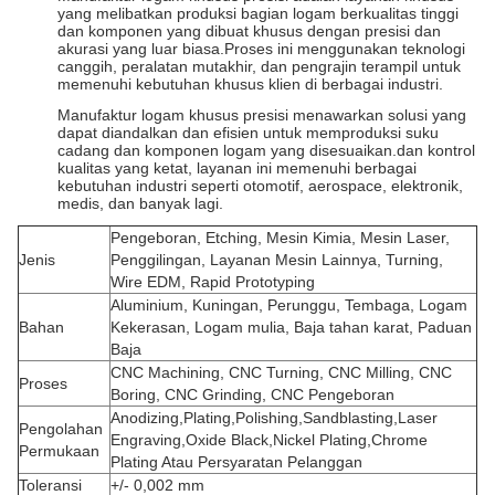
yang melibatkan produksi bagian logam berkualitas tinggi
dan komponen yang dibuat khusus dengan presisi dan
akurasi yang luar biasa.Proses ini menggunakan teknologi
canggih, peralatan mutakhir, dan pengrajin terampil untuk
memenuhi kebutuhan khusus klien di berbagai industri.
Manufaktur logam khusus presisi menawarkan solusi yang
dapat diandalkan dan efisien untuk memproduksi suku
cadang dan komponen logam yang disesuaikan.dan kontrol
kualitas yang ketat, layanan ini memenuhi berbagai
kebutuhan industri seperti otomotif, aerospace, elektronik,
medis, dan banyak lagi.
Pengeboran, Etching, Mesin Kimia, Mesin Laser,
Jenis
Penggilingan, Layanan Mesin Lainnya, Turning,
Wire EDM, Rapid Prototyping
Aluminium, Kuningan, Perunggu, Tembaga, Logam
Bahan
Kekerasan, Logam mulia, Baja tahan karat, Paduan
Baja
CNC Machining, CNC Turning, CNC Milling, CNC
Proses
Boring, CNC Grinding, CNC Pengeboran
Anodizing,Plating,Polishing,Sandblasting,Laser
Pengolahan
Engraving,Oxide Black,Nickel Plating,Chrome
Permukaan
Plating Atau Persyaratan Pelanggan
Toleransi
+/- 0,002 mm