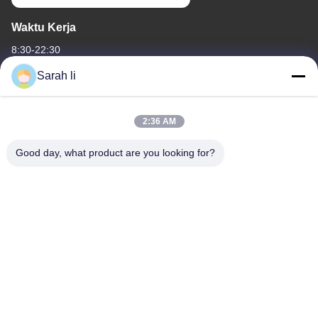
Waktu Kerja
8:30-22:30
Sarah li
Alamat Kami
Alamat perusahaan
2:36 AM
Guangdong Shenzhen Baoan lantai 1 & 2, No. 3, Gangzai Street,
Zona Industri Furong, Komunitas Xiangshan, Xinqiao Street,
Good day, what product are you looking for?
Alamat pabrik
Guangdong Shenzhen Baoan lantai 1 & 2, No. 3, Gangzai Street,
Zona Industri Furong, Komunitas Xiangshan, Jalan Xinqiao
tel
86-0755-27097532-8:30