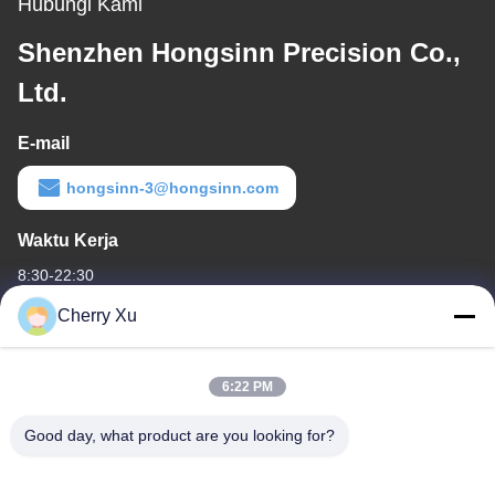
Hubungi Kami
Shenzhen Hongsinn Precision Co.,
Ltd.
E-mail
hongsinn-3@hongsinn.com
Waktu Kerja
8:30-22:30
Cherry Xu
Alamat Kami
Alamat perusahaan
6:22 PM
Guangdong Shenzhen Baoan lantai 1 & 2, No. 3, Gangzai Street,
Zona Industri Furong, Komunitas Xiangshan, Xinqiao Street,
Good day, what product are you looking for?
Alamat pabrik
Guangdong Shenzhen Baoan lantai 1 & 2, No. 3, Gangzai Street,